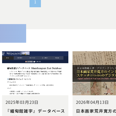
1
2025年03月23日
2026年04月13日
『緬甸館雑字』データベース
⽇本画家荒井寛⽅