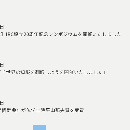
0日
】IRC設立20周年記念シンポジウムを開催いたしました
1日
プ「世界の知識を翻訳しようを開催いたしました」
0日
ダ語辞典』が仏学士院平山郁夫賞を受賞