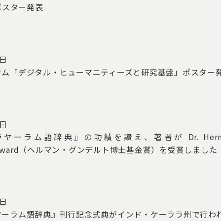
」ポスター発表
0日
ウム「デジタル・ヒューマニティーズと研究基盤」ポスター
4日
ーラム語辞典』の功績を讃え、著者が Dr. Hermann
t Award（ヘルマン・グンデルト博士基金賞）を受賞しました
3日
ヤーラム語辞典』刊行記念式典がインド・ケーララ州で行わ