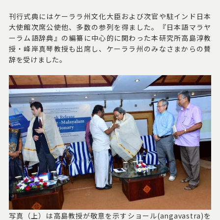
刊行式典にはケーララ州文化大臣および次官や駐インド日本
大使館次席公使他、多数の参列を得ました。『日本語マラヤ
ーラム語辞典』の編纂に中心的に関わった本研究所高島淳教
授・峰岸真琴教授も出席し、ケーララ州のみなさまからの賛
辞を受けました。
写真（上）は高島教授が敬意を示すショール(angavastra)を