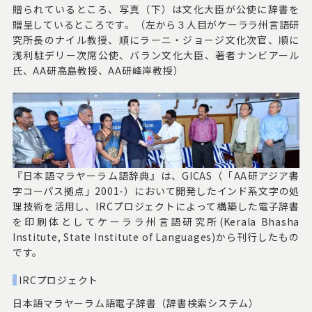
贈られているところ、写真（下）は文化大臣が公使に辞書を
贈呈しているところです。（左から３人目がケーララ州言語研
究所長のナイル教授、順にラーニ・ジョージ文化次官、順に
浅利駐デリー次席公使、バラン文化大臣、著者ナンビアール
氏、AA研高島教授、AA研峰岸教授）
『日本語マラヤーラム語辞典』は、GICAS（「AA研アジア書
字コーパス拠点」2001-）において開発したインド系文字の処
理技術を活用し、IRCプロジェクトによって構築した電子辞書
を印刷体としてケーララ州言語研究所(Kerala Bhasha
Institute, State Institute of Languages)から刊行したもの
です。
IRCプロジェクト
日本語マラヤーラム語電子辞書（辞書検索システム）