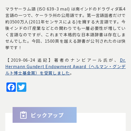
マラヤーラム語 (ISO 639-3 mal) は南インドのドラヴィダ系4
言語の一つで、ケーララ州の公用語です。第一言語話者だけで
約3500万人(2011年センサスによる)を擁する大言語です。今
後インドのIT産業などとの関わりでも一層必要性が増してい
く言語なのですが、これまで本格的な日本語辞書は存在しま
せんでした。今回、1500頁を越える辞書が公刊されたのは快
挙です！
【2019-06-24 追記】著者のナンビアール氏が、
Dr.
Hermann Gundert Endowment Award（ヘルマン・グンデ
ルト博士基金賞）を受賞しました
。
Facebook
Twitter
ピックアップ