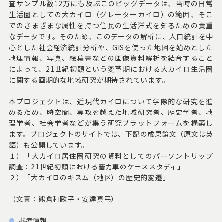
査サンプル数12万にも及ぶこのビッグデータは、当時の日常
生活圏としての大カイロ（グレーターカイロ）の範囲、そこ
でのさまざまな属性を持つ住民の生活洋式を知るための貴重
なデータです。そのため、このデータの解析に、人口統計を中
心とした社会経済統計分析や、GISを使った地図を始めとした
地理情報、写真、絵葉書などの画像資料解析を結合すること
によって、21世紀初頭という変革期における大カイロ生活圏
に関する画期的な地域研究が期待されています。
本プロジェクトは、近現代カイロについて学際的な研究を進
めるため、時空間、専攻を越えた地域研究者、歴史学者、地
理学者、社会学者などが集う研究プラットフォームを構築し
ます。プロジェクトのサイトでは、下記の成果論文（原文は英
語）も公開しています。
１）「大カイロ居住圏研究の資料としてのパーソントリップ
調査：21世紀初頭における畜力車のケーススタディ」
２）「大カイロのキスム（地区）の歴史的変遷」
（文責：熊倉和歌子・安達真弓）
参考情報