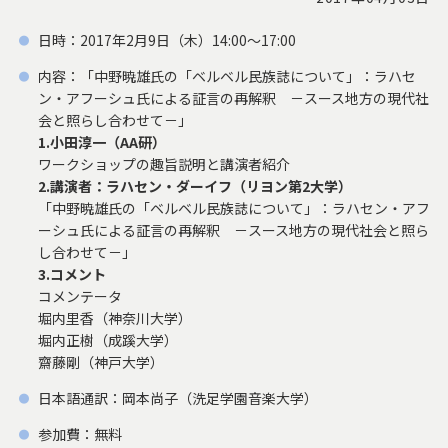
日時：2017年2月9日（木）14:00～17:00
内容：「中野暁雄氏の「ベルベル民族誌について」：ラハセ
ン・アフーシュ氏による証言の再解釈 －スース地方の現代社
会と照らし合わせて－」
1.小田淳一（AA研）
ワークショップの趣旨説明と講演者紹介
2.講演者：ラハセン・ダーイフ（リヨン第2大学）
「中野暁雄氏の「ベルベル民族誌について」：ラハセン・アフ
ーシュ氏による証言の再解釈 －スース地方の現代社会と照ら
し合わせて－」
3.コメント
コメンテータ
堀内里香（神奈川大学）
堀内正樹（成蹊大学）
齋藤剛（神戸大学）
日本語通訳：岡本尚子（洗足学園音楽大学）
参加費：無料