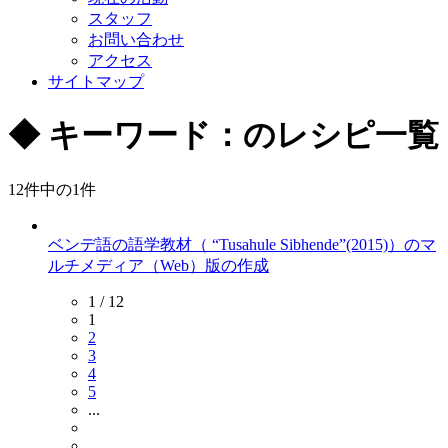
スタッフ
お問い合わせ
アクセス
サイトマップ
◆
キーワード：のレシピ一覧
12件中の
1
件
ベンデ語の語学教材（ “Tusahule Sibhende”(2015)）のマ
ルチメディア（Web）版の作成
1 / 12
1
2
3
4
5
...