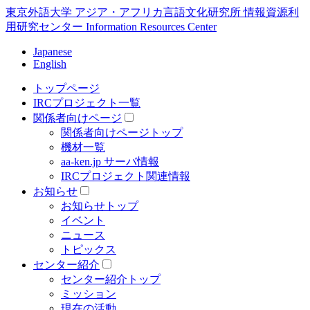
東京外語大学 アジア・アフリカ言語文化研究所 情報資源利
用研究センター Information Resources Center
Japanese
English
トップページ
IRCプロジェクト一覧
関係者向けページ
関係者向けページトップ
機材一覧
aa-ken.jp サーバ情報
IRCプロジェクト関連情報
お知らせ
お知らせトップ
イベント
ニュース
トピックス
センター紹介
センター紹介トップ
ミッション
現在の活動