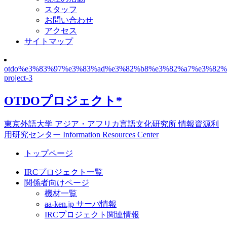
スタッフ
お問い合わせ
アクセス
サイトマップ
otdo%e3%83%97%e3%83%ad%e3%82%b8%e3%82%a7%e3%82%a
project-3
OTDOプロジェクト*
東京外語大学 アジア・アフリカ言語文化研究所 情報資源利
用研究センター Information Resources Center
トップページ
IRCプロジェクト一覧
関係者向けページ
機材一覧
aa-ken.jp サーバ情報
IRCプロジェクト関連情報