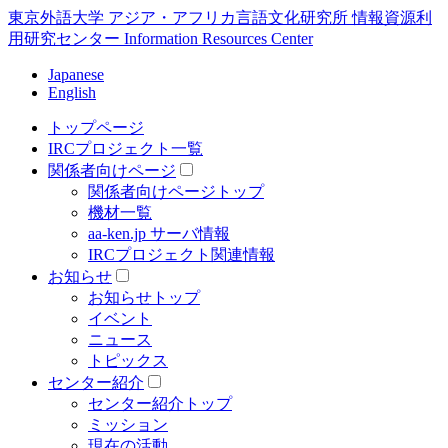
東京外語大学 アジア・アフリカ言語文化研究所 情報資源利
用研究センター Information Resources Center
Japanese
English
トップページ
IRCプロジェクト一覧
関係者向けページ
関係者向けページトップ
機材一覧
aa-ken.jp サーバ情報
IRCプロジェクト関連情報
お知らせ
お知らせトップ
イベント
ニュース
トピックス
センター紹介
センター紹介トップ
ミッション
現在の活動