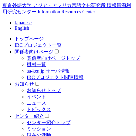
東京外語大学 アジア・アフリカ言語文化研究所 情報資源利
用研究センター Information Resources Center
Japanese
English
トップページ
IRCプロジェクト一覧
関係者向けページ
関係者向けページトップ
機材一覧
aa-ken.jp サーバ情報
IRCプロジェクト関連情報
お知らせ
お知らせトップ
イベント
ニュース
トピックス
センター紹介
センター紹介トップ
ミッション
現在の活動