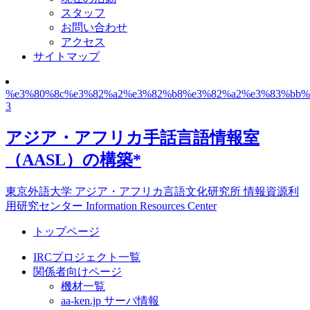
スタッフ
お問い合わせ
アクセス
サイトマップ
%e3%80%8c%e3%82%a2%e3%82%b8%e3%82%a2%e3%83%bb%e
3
アジア・アフリカ手話言語情報室
（AASL）の構築*
東京外語大学 アジア・アフリカ言語文化研究所 情報資源利
用研究センター Information Resources Center
トップページ
IRCプロジェクト一覧
関係者向けページ
機材一覧
aa-ken.jp サーバ情報