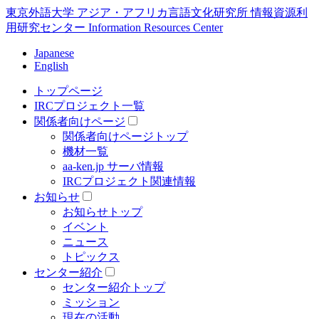
東京外語大学 アジア・アフリカ言語文化研究所 情報資源利
用研究センター Information Resources Center
Japanese
English
トップページ
IRCプロジェクト一覧
関係者向けページ
関係者向けページトップ
機材一覧
aa-ken.jp サーバ情報
IRCプロジェクト関連情報
お知らせ
お知らせトップ
イベント
ニュース
トピックス
センター紹介
センター紹介トップ
ミッション
現在の活動