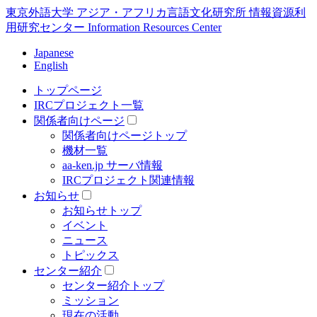
東京外語大学 アジア・アフリカ言語文化研究所 情報資源利
用研究センター Information Resources Center
Japanese
English
トップページ
IRCプロジェクト一覧
関係者向けページ
関係者向けページトップ
機材一覧
aa-ken.jp サーバ情報
IRCプロジェクト関連情報
お知らせ
お知らせトップ
イベント
ニュース
トピックス
センター紹介
センター紹介トップ
ミッション
現在の活動