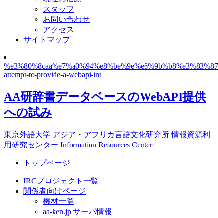
スタッフ
お問い合わせ
アクセス
サイトマップ
%e3%80%8caa%e7%a0%94%e8%be%9e%e6%9b%b8%e3%83%87
attempt-to-provide-a-webapi-int
AA研辞書データベースのWebAPI提供
への試み
東京外語大学 アジア・アフリカ言語文化研究所 情報資源利
用研究センター Information Resources Center
トップページ
IRCプロジェクト一覧
関係者向けページ
機材一覧
aa-ken.jp サーバ情報