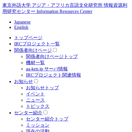
東京外語大学 アジア・アフリカ言語文化研究所 情報資源利
用研究センター Information Resources Center
Japanese
English
トップページ
IRCプロジェクト一覧
関係者向けページ
関係者向けページトップ
機材一覧
aa-ken.jp サーバ情報
IRCプロジェクト関連情報
お知らせ
お知らせトップ
イベント
ニュース
トピックス
センター紹介
センター紹介トップ
ミッション
現在の活動