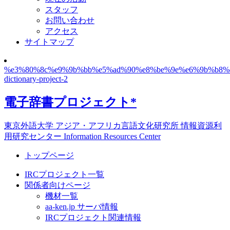
スタッフ
お問い合わせ
アクセス
サイトマップ
%e3%80%8c%e9%9b%bb%e5%ad%90%e8%be%9e%e6%9b%b8%e3
dictionary-project-2
電子辞書プロジェクト*
東京外語大学 アジア・アフリカ言語文化研究所 情報資源利
用研究センター Information Resources Center
トップページ
IRCプロジェクト一覧
関係者向けページ
機材一覧
aa-ken.jp サーバ情報
IRCプロジェクト関連情報