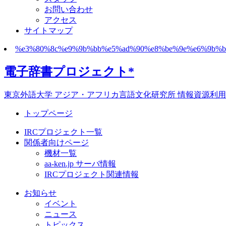
お問い合わせ
アクセス
サイトマップ
%e3%80%8c%e9%9b%bb%e5%ad%90%e8%be%9e%e6%9b%b8%e3
電子辞書プロジェクト*
東京外語大学 アジア・アフリカ言語文化研究所 情報資源利用研究センター In
トップページ
IRCプロジェクト一覧
関係者向けページ
機材一覧
aa-ken.jp サーバ情報
IRCプロジェクト関連情報
お知らせ
イベント
ニュース
トピックス