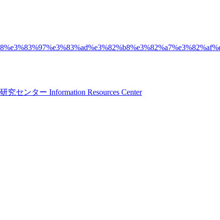
%83%97%e3%83%ad%e3%82%b8%e3%82%a7%e3%82%af%e3%83%88
formation Resources Center