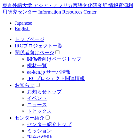
東京外語大学 アジア・アフリカ言語文化研究所 情報資源利
用研究センター Information Resources Center
Japanese
English
トップページ
IRCプロジェクト一覧
関係者向けページ
関係者向けページトップ
機材一覧
aa-ken.jp サーバ情報
IRCプロジェクト関連情報
お知らせ
お知らせトップ
イベント
ニュース
トピックス
センター紹介
センター紹介トップ
ミッション
現在の活動