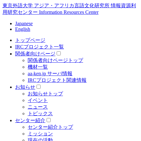
東京外語大学 アジア・アフリカ言語文化研究所 情報資源利
用研究センター Information Resources Center
Japanese
English
トップページ
IRCプロジェクト一覧
関係者向けページ
関係者向けページトップ
機材一覧
aa-ken.jp サーバ情報
IRCプロジェクト関連情報
お知らせ
お知らせトップ
イベント
ニュース
トピックス
センター紹介
センター紹介トップ
ミッション
現在の活動