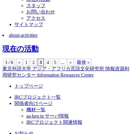
スタッフ
お問い合わせ
アクセス
サイトマップ
about-activities
現在の活動
3 / 6
«
1
2
3
4
5
...
»
最後 »
東京外語大学 アジア・アフリカ言語文化研究所 情報資源利
用研究センター Information Resources Center
トップページ
IRCプロジェクト一覧
関係者向けページ
機材一覧
aa-ken.jp サーバ情報
IRCプロジェクト関連情報
お知らせ