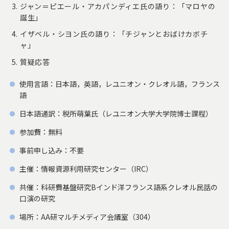
ジャン＝ピエール・アカパンディエ氏の語り：「マロヤの
誕生」
イザベル・シヨン氏の語り：「チジャンとおばけカボチ
ャ」
質疑応答
使用言語：日本語，英語，レユニオン・クレオル語，フランス
語
日本語通訳：税所萌葉氏（レユニオン大学大学院博士課程）
参加費：無料
事前申し込み：不要
主催：情報資源利用研究センター（IRC）
共催：科研費基盤研究Bインド洋フランス語系クレオル民話の
口演の研究
場所：AA研マルチメディア会議室（304）