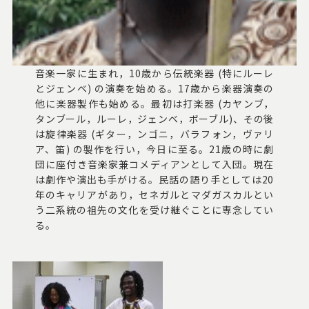
音楽一家に生まれ，10歳から伝統楽器 (特にルーレ
とジェンベ) の演奏を始める。17歳から楽器演奏の
他に楽器製作も始める。最初は打楽器 (カヤンブ，
タンブール，ルーレ，ジェンベ，ボーブル)、その後
は旋律楽器 (ギター，ンゴニ，バラフォン，ヴァリ
ア、笛) の製作を行い，今日に至る。21歳の時に劇
団に座付き音楽家兼コメディアンとして入団。現在
は劇作や演出も手がける。民話の語り手としては20
年のキャリアがあり，セネガルとマダガスカルとい
う二系統の祖先の文化を受け継ぐことに専念してい
る。